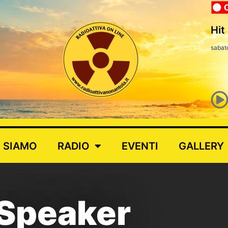
Hit
sabat
I SIAMO
RADIO
EVENTI
GALLERY
Speaker