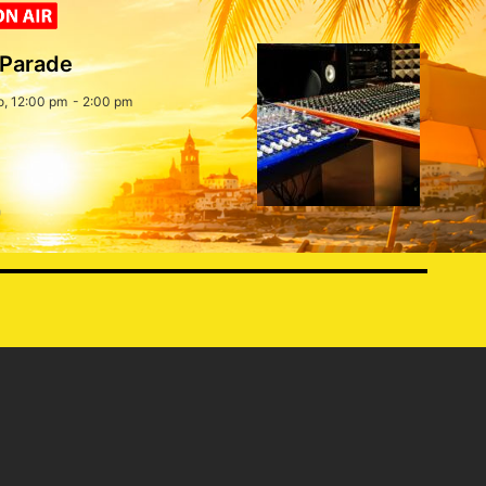
 Parade
o, 12:00 pm
-
2:00 pm