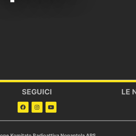
SEGUICI
LE 
ione Komitato Radioattiva Nonantola APS