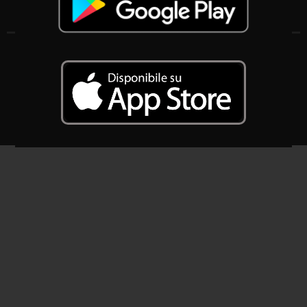
Associazione Komitato Radioattiva Nonantola APS
S.O.: Via Roma 10/A, 41015 Nonantola (MO)
S.L.: Via dei Borghi 32, 41015 Nonantola (MO)
CF: 94139070364
2025 – SIAE : AWR 2497/I/2479 – S.C.F 161/13