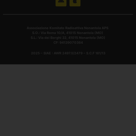
Associazione Komitato Radioattiva Nonantola APS
S.O.: Via Roma 10/A, 41015 Nonantola (MO)
S.L.: Via dei Borghi 32, 41015 Nonantola (MO)
CF: 94139070364
2025 – SIAE : AWR 2497/I/2479 – S.C.F 161/13