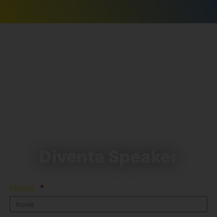
Sonic Wind
Sound&Vision
Suoni e Rumori
Total White
+39 Viaggio Nella Musica Italiana
Diventa Speaker
Nome