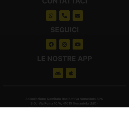
CONTATTACI
SEGUICI
LE NOSTRE APP
Associazione Komitato Radioattiva Nonantola APS
S.O.: Via Roma 10/A, 41015 Nonantola (MO)
S.L.: Via dei Borghi 32, 41015 Nonantola (MO)
CF: 94139070364
2025 – SIAE : AWR 2497/I/2479 – S.C.F 161/13