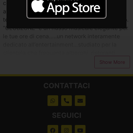
con cura, per offrire un’onda sonora di
atmosfera alla ricerca costante di nuove
tendenze e suoni provenienti da tutto il mondo.
“CLUBZONE” è un flusso musicale elegante per
le tue ore di cena…..un network interamente
dedicato all’entertainment…studiato per la
clientela che frequenta alberghi, ristoranti,
casinò, clubs e attività Commerciali…ascoltaci
in tutto il mondo anche dal tuo
smartphone…..musica di gran classe!!
CONTATTACI
SEGUICI