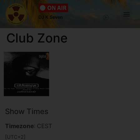
DJ K Seven
Club Zone
Show Times
Timezone
:
CEST
[UTC+2]