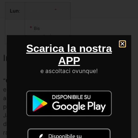
Lun
:
00:30
-
01:30
*
*
Bis
presentazione
Scarica la nostra
Informazioni su Show
APP
e ascoltaci ovunque!
“Club zone
” è un programma radiofonico che
esplora i territori della Word Music………” Un
appuntamento indimenticabile dal ritmo
passionale e da un groove travolgente. Mix tra
Jazz e suoni elettronici: chill out, nu jazz,
downtempo, ethno beat, soulful & deep music
radio collection. Un’ora di musica selezionata