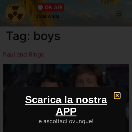
Total White
Tag:
boys
Paul and Ringo
Scarica la nostra
APP
e ascoltaci ovunque!