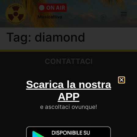
Musicattiva
Tag:
diamond
CONTATTACI
Scarica la nostra
SEGUICI
APP
e ascoltaci ovunque!
LE NOSTRE APP