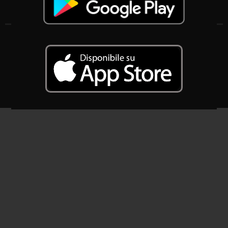
Associazione Komitato Radioattiva Nonantola APS
S.O.: Via Roma 10/A, 41015 Nonantola (MO)
S.L.: Via dei Borghi 32, 41015 Nonantola (MO)
CF: 94139070364
2025 – SIAE : AWR 2497/I/2479 – S.C.F 161/13