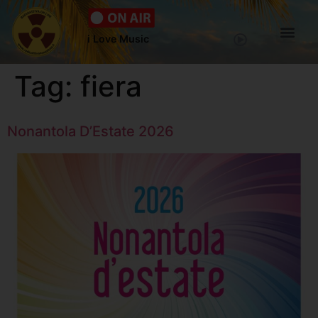
i Love Music
Tag:
fiera
Nonantola D’Estate 2026