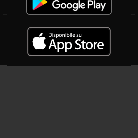
Associazione Komitato Radioattiva Nonantola APS
S.O.: Via Roma 10/A, 41015 Nonantola (MO)
S.L.: Via dei Borghi 32, 41015 Nonantola (MO)
CF: 94139070364
2025 – SIAE : AWR 2497/I/2479 – S.C.F 161/13