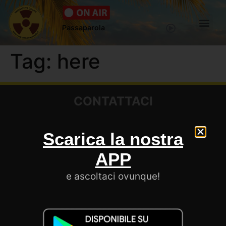
Passaparola
Tag:
here
CONTATTACI
Scarica la nostra
SEGUICI
APP
e ascoltaci ovunque!
LE NOSTRE APP