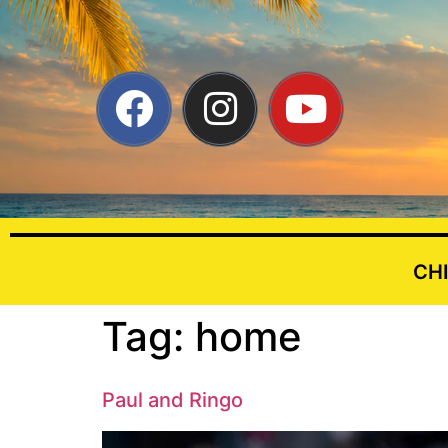
CH
Tag:
home
Paul and Ringo