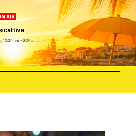
icattiva
o, 12:30 am
-
8:25 am