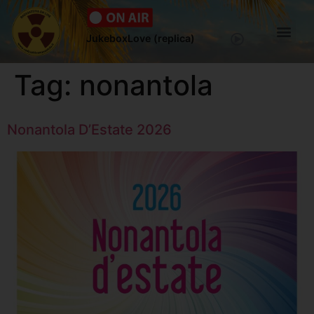
JukeboxLove (replica)
Tag:
nonantola
Nonantola D’Estate 2026