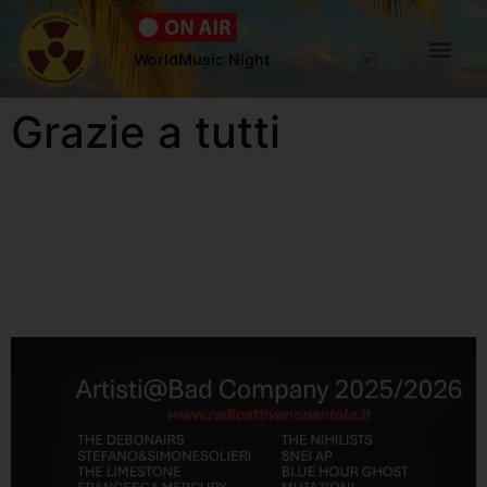
WorldMusic Night
Grazie a tutti