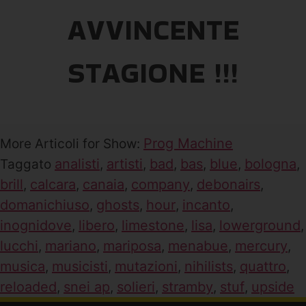
AVVINCENTE
STAGIONE !!!
Prog Machine
More Articoli for Show:
analisti
artisti
bad
bas
blue
bologna
Taggato
,
,
,
,
,
,
brill
calcara
canaia
company
debonairs
,
,
,
,
,
domanichiuso
ghosts
hour
incanto
,
,
,
,
inognidove
libero
limestone
lisa
lowerground
,
,
,
,
,
lucchi
mariano
mariposa
menabue
mercury
,
,
,
,
,
musica
musicisti
mutazioni
nihilists
quattro
,
,
,
,
,
reloaded
snei ap
solieri
stramby
stuf
upside
,
,
,
,
,