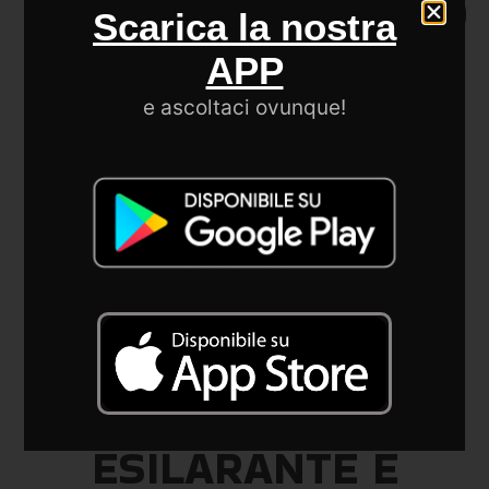
PARTECIPATO A BAD
Scarica la nostra
APP
COMPANY ROCK
e ascoltaci ovunque!
MUSIC
VI ASPETTIAMO PER
UNA NUOVA
ESILARANTE E