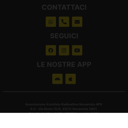
CONTATTACI
SEGUICI
LE NOSTRE APP
Associazione Komitato Radioattiva Nonantola APS
S.O.: Via Roma 10/A, 41015 Nonantola (MO)
S.L.: Via dei Borghi 32, 41015 Nonantola (MO)
CF: 94139070364
2025 – SIAE : AWR 2497/I/2479 – S.C.F 161/13