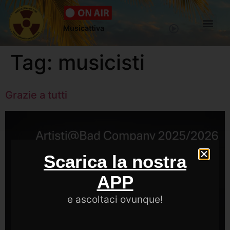
Musicattiva
Tag:
musicisti
Grazie a tutti
Scarica la nostra
APP
e ascoltaci ovunque!