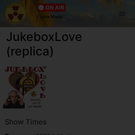
i Love Music
JukeboxLove
(replica)
Show Times