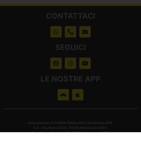
CONTATTACI
SEGUICI
LE NOSTRE APP
Associazione Komitato Radioattiva Nonantola APS
S.O.: Via Roma 10/A, 41015 Nonantola (MO)
S.L.: Via dei Borghi 32, 41015 Nonantola (MO)
CF: 94139070364